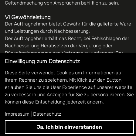
Geltendmachung von Ansprüchen behilflich zu sein.
VI Gewährleistung
Der Auftragnehmer bietet Gewähr für die gelieferte Ware
und Leistungen durch Nachbesserung.
Der Auftraggeber erhält das Recht, bei Fehlschlagen der
Nachbesserung Herabsetzen der Vergütung oder
Rückgängigmachung des Vertrages zu verlangen. Der
Auftraggeber hat offensichtliche Mängel innerhalb einer
Einwilligung zum Datenschutz
Ausschlussfrist von zwei (2) Wochen nach Lieferung dem
Diese Seite verwendet Cookies um Informationen auf
Auftragnehmer gegenüber schriftlich anzuzeigen.
Ihrem Rechner zu speichern. Mit Klick auf den Button
erlauben Sie uns die User Experience auf unserer Website
zu verbessern und Anzeigen für Sie zu personalisieren. Sie
VII Haftung
können diese Entscheidung jederzeit ändern.
1. Schadensersatzansprüche aus positiver
Vertragsverletzung (Forderungsverletzung), Verschulden
Impressum
|
Datenschutz
bei Vertragsverhandlungen und unerlaubter Handlung
sind gegen den Auftragnehmer, seine gesetzlichen
Ja, ich bin einverstanden
Vertreter sowie gegen seine Erfüllungs- bzw.